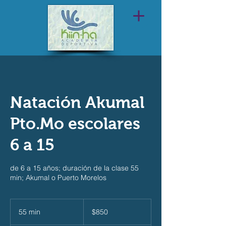
Natación Akumal
Pto.Mo escolares
6 a 15
de 6 a 15 años; duración de la clase 55
min; Akumal o Puerto Morelos
850
pesos
55 min
5
$850
mexicanos
5