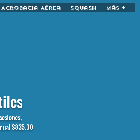
Acrobacia Aérea
Squash
más +
tiles
sesiones,
anual $835.00