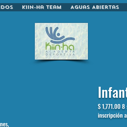
idos
Kiin-ha Team
Aguas Abiertas
Infan
$ 1,771.00
8 
inscripción 
ones,