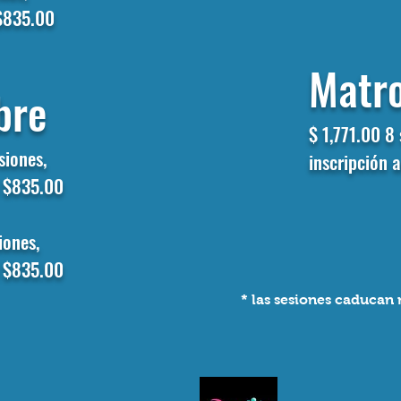
 $835.00
Matr
bre
$ 1,771.00
8 
esiones,
inscripción 
l $835.00
iones,
l $835.00
* las sesiones caduca