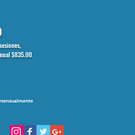
o
sesiones,
anual $835.00
n mensualmente