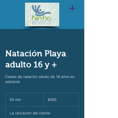
Natación Playa
adulto 16 y +
Clases de natación adulto de 16 años en
adelante
400
pesos
55 min
5
$400
mexicanos
5
La ubicación del cliente
m